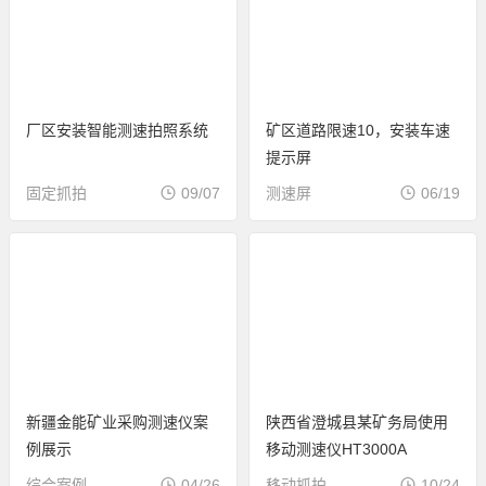
厂区安装智能测速拍照系统
矿区道路限速10，安装车速
提示屏
固定抓拍
09/07
测速屏
06/19
新疆金能矿业采购测速仪案
陕西省澄城县某矿务局使用
例展示
移动测速仪HT3000A
综合案例
04/26
移动抓拍
10/24