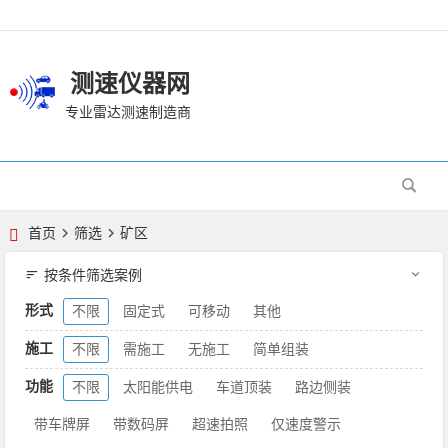
测速仪器网
专业雷达测速制造商
首页
筛选
矿区
按条件筛选案例
形式
不限
固定式
可移动
其他
施工
不限
需施工
无施工
简单组装
功能
不限
太阳能供电
车道顶装
路边侧装
带车牌屏
带数码屏
超速拍照
仅速度警示