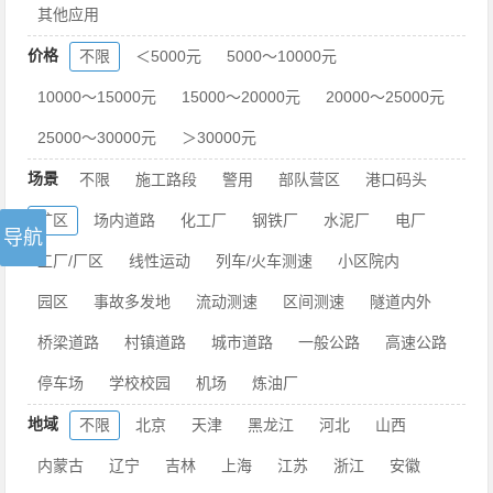
其他应用
价格
不限
＜5000元
5000～10000元
10000～15000元
15000～20000元
20000～25000元
25000～30000元
＞30000元
场景
不限
施工路段
警用
部队营区
港口码头
矿区
场内道路
化工厂
钢铁厂
水泥厂
电厂
工厂/厂区
线性运动
列车/火车测速
小区院内
园区
事故多发地
流动测速
区间测速
隧道内外
桥梁道路
村镇道路
城市道路
一般公路
高速公路
停车场
学校校园
机场
炼油厂
地域
不限
北京
天津
黑龙江
河北
山西
内蒙古
辽宁
吉林
上海
江苏
浙江
安徽