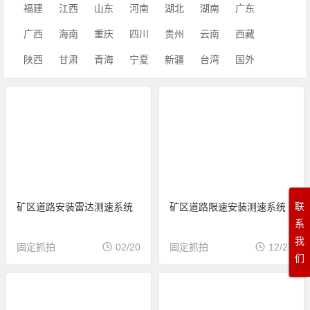
福建
江西
山东
河南
湖北
湖南
广东
广西
海南
重庆
四川
贵州
云南
西藏
陕西
甘肃
青海
宁夏
新疆
台湾
国外
联
矿区道路安装雷达测速系统
矿区道路限速安装测速系统
系
我
固定抓拍
02/20
固定抓拍
12/27
们