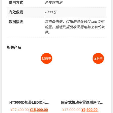
供电方式
外接锂电池
有效像素
≥300万
数据接收
需自备电脑，仪器的参数通过web页面
设置，超速数据接收采用电脑上装的软
件。
相关产品
促销中
促销中
HT3000D加装LED显示屏(车牌点阵屏+3位数码屏)
固定式机动车雷达测速仪HT3000D(车道顶装)
¥
27,400.00
¥
15,000.00
¥
17,000.00
¥
9,900.00