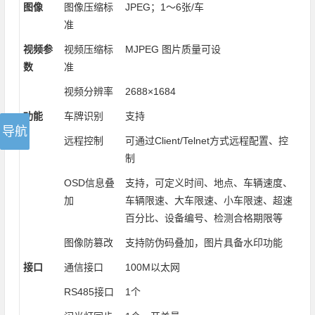
图像
图像压缩标
JPEG；1～6张/车
准
视频参
视频压缩标
MJPEG 图片质量可设
数
准
视频分辨率
2688×1684
功能
车牌识别
支持
远程控制
可通过Client/Telnet方式远程配置、控
制
OSD信息叠
支持，可定义时间、地点、车辆速度、
加
车辆限速、大车限速、小车限速、超速
百分比、设备编号、检测合格期限等
图像防篡改
支持防伪码叠加，图片具备水印功能
接口
通信接口
100M以太网
RS485接口
1个