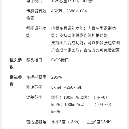
电子快门
1/25秒至1/100，000秒
传感器有效
452万，2688×1684
像素
智能识别功
内置车牌识别功能；内置车型识别功
能
能；支持网络触发连续抓拍功能
支持图片合成功能，可以把多张违章图
片合成一张图片，合成方式可灵活配置
镜头参
镜头接口
C/CS接口
数
雷达参
车辆捕获率
≥95%
数
测速范围
5km/h～250km/h
误差范围
国标：100km/h以内：（-4～0）
km/h；100km/h以上：（-4%～0）
km/h
雷达波瓣角
水平5度（-3db），垂直9度(-3db)