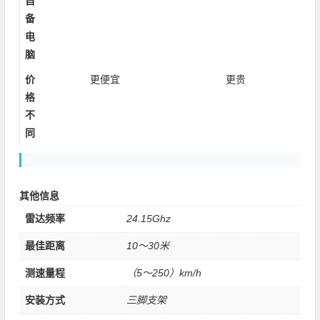
自
备
电
脑
价
更便宜
更贵
格
不
同
其他信息
雷达频率
24.15Ghz
最佳距离
10～30米
测速量程
（5～250）km/h
安装方式
三脚支架