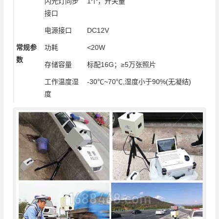
闪光灯同步
1个，开关量
接口
电源接口
DC12V
常规参
功耗
<20W
数
存储容量
标配16G；≥5万张照片
工作温度湿
-30℃~70℃,湿度小于90%(无凝结)
度