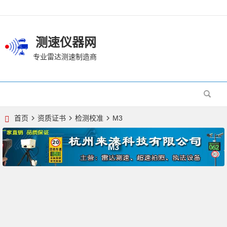
测速仪器网
专业雷达测速制造商
首页
资质证书
检测校准
M3
M3