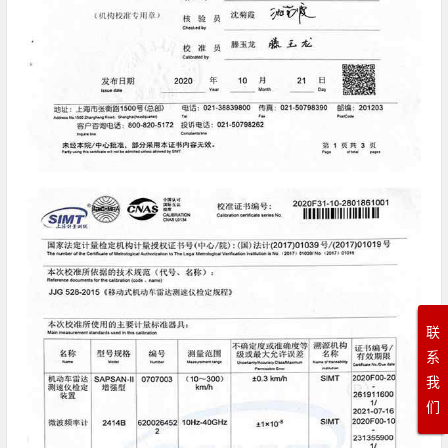
联
系
我
们