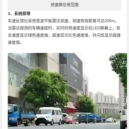
测速屏应用范围
3、系统原理
车速反馈仪采用宽波平板雷达测速，测速有效距离可达200m，
当雷达探测的车辆速度时，实时的将速度显示在LED屏幕上，安
全速度显示绿色速度值，超速显示红色速度值，并闪烁显示超速
速度值。