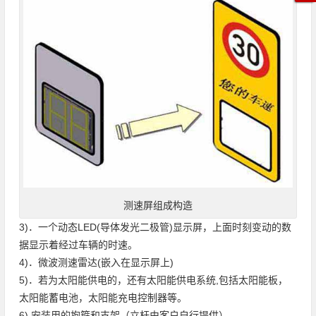
测速屏组成构造
3)．一个动态LED(导体发光二极管)显示屏，上面时刻变动的数
据显示着经过车辆的时速。
4)．微波测速雷达(嵌入在显示屏上)
5)．若为太阳能供电的，还有太阳能供电系统,包括太阳能板，
太阳能蓄电池，太阳能充电控制器等。
6).安装用的抱箍和支架（立杆由客户自行提供）。