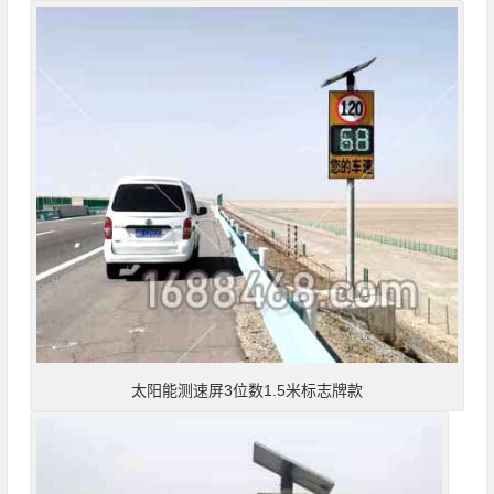
太阳能测速屏3位数1.5米标志牌款