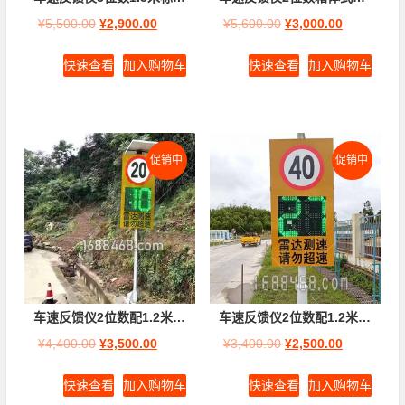
¥
5,500.00
¥
2,900.00
¥
5,600.00
¥
3,000.00
快速查看
加入购物车
快速查看
加入购物车
促销中
促销中
车速反馈仪2位数配1.2米标志牌(太阳能供电）
车速反馈仪2位数配1.2米标志牌(市电供电）
¥
4,400.00
¥
3,500.00
¥
3,400.00
¥
2,500.00
快速查看
加入购物车
快速查看
加入购物车