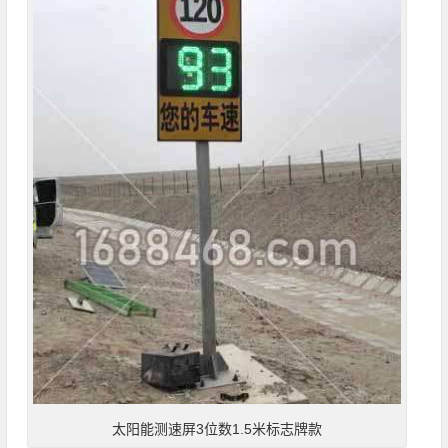
太阳能测速屏3位数1.5米标志牌款