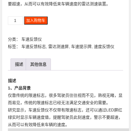
要超速，从而可以有效降低来车辆速度的雷达测速装置。
加入购物车
分类：
车速反馈仪
标签：
车速反馈标志
,
雷达测速屏
,
车速提示牌
,
速度反馈仪
描述
其他信息
描述
1、产品背景
仅靠传统的限速标志，很多驾驶员往往视而不见，熟视无睹，显
而易见，传统的限速标志已经无法满足交通安全的需要。
研究显示，车速反馈仪不仅带有限速标志，还可以通过LED屏红
绿实时显示车辆速度值，提醒驾驶员此刻速度，警示不要超速，
从而可以有效降低来车辆的速度。