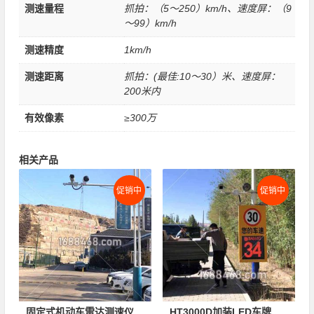
测速量程
抓拍：（5～250）km/h、速度屏：（9
～99）km/h
测速精度
1km/h
测速距离
抓拍：(最佳:10～30）米、速度屏：
200米内
有效像素
≥300万
相关产品
促销中
促销中
固定式机动车雷达测速仪HT3000D(车道顶装)
HT3000D加装LED车牌车速屏(点阵屏80×160)