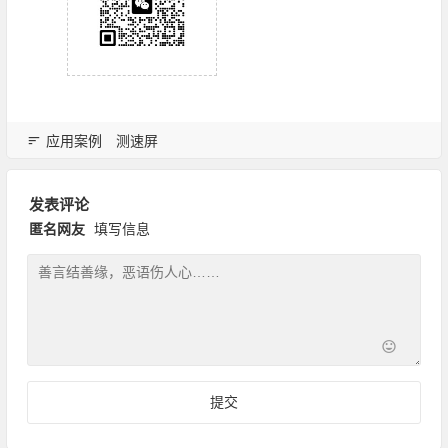
应用案例
测速屏
发表评论
匿名网友
填写信息