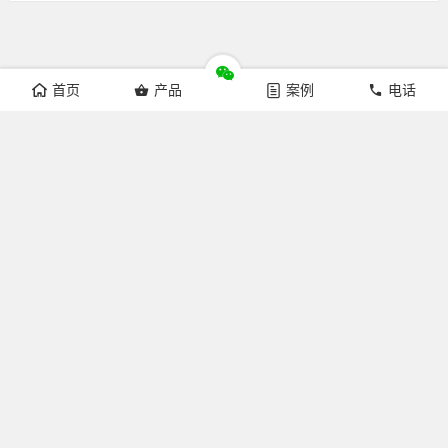
首页
产品
案例
电话
Copyright © 杭州来涞科技有限公司 版权所有