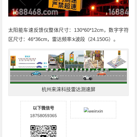
太阳能车速反馈仪整体尺寸：130*60*12cm，数字字符
区尺寸：46*36cm，雷达频率:k波段（24.150G）。
杭州来涞科技雷达测速屏
以下微信号
18758059365