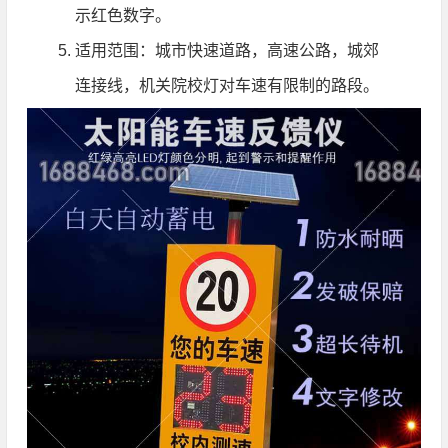
示红色数字。
适用范围：城市快速道路，高速公路，城郊
连接线，机关院校灯对车速有限制的路段。