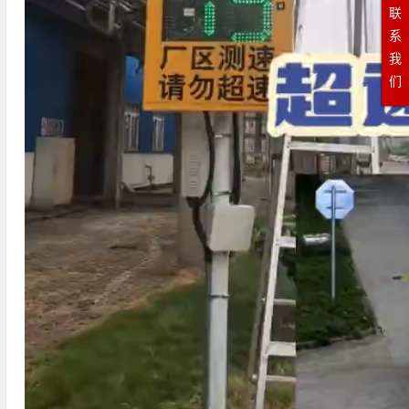
联
系
我
们