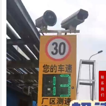
联
系
我
们