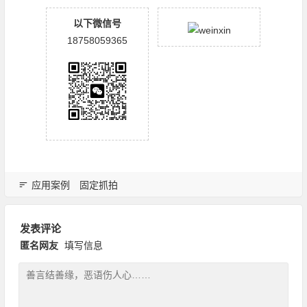
以下微信号
18758059365
应用案例
固定抓拍
发表评论
匿名网友
填写信息