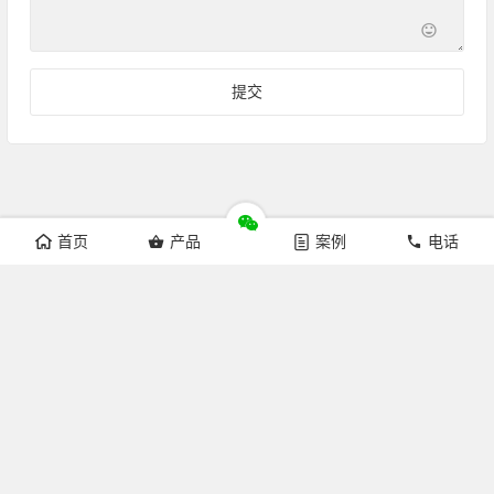
首页
产品
案例
电话