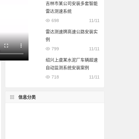
吉林市某公司安装多套智能
雷达测速系统
698
11/11
雷达测速牌高速公路安装实
例
799
11/11
绍兴上虞某水泥厂车辆超速
自动监测系统安装案例
718
11/11
信息分类
雷达测速仪精度
测速仪安装
使用方法
测速知识
测速软件
问题解答
公安交警案例
使用说明