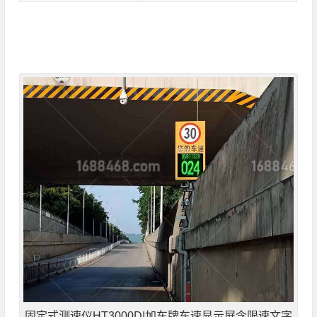
固定式测速仪HT3000D|加车牌车速显示屏含限速文字