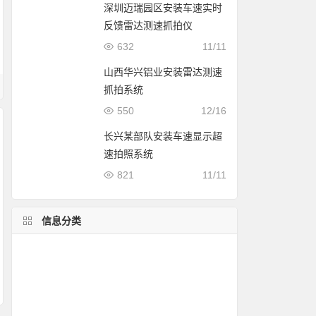
深圳迈瑞园区安装车速实时
反馈雷达测速抓拍仪
632
11/11
山西华兴铝业安装雷达测速
抓拍系统
550
12/16
长兴某部队安装车速显示超
速拍照系统
821
11/11
信息分类
测速仪应用
测评
移动推车式测速
移动测速案例
雷达测速原理
固定测速案例
公安交警案例
使用方法