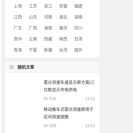
上海
江苏
浙江
安徽
福建
江西
山东
河南
湖北
湖南
广东
广西
海南
重庆
四川
贵州
云南
西藏
陕西
甘肃
青海
宁夏
新疆
台湾
国外
随机文章
雷达测速车速显示屏方案|三
位数显示市电供电
526
11/11
移动推车式雷达测速屏用于
区间测速提醒
658
11/11