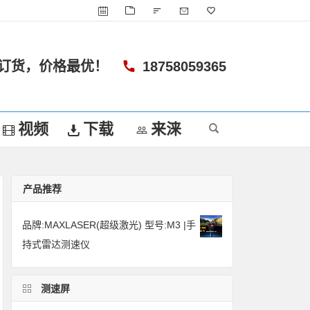
订货，价格最优！
18758059365
视频
下载
来涞
产品推荐
品牌:MAXLASER(超级激光) 型号:M3 |手
持式雷达测速仪
测速屏