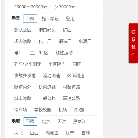
25000～30000元
＞30000元
场景
不限
施工路段
警用
部队营区
港口码头
矿区
联
系
场内道路
化工厂
钢铁厂
水泥厂
我
电厂
工厂/厂区
线性运动
们
列车/火车测速
小区院内
园区
事故多发地
流动测速
区间测速
隧道内外
桥梁道路
村镇道路
城市道路
一般公路
高速公路
停车场
学校校园
机场
炼油厂
地域
不限
北京
天津
黑龙江
河北
山西
内蒙古
辽宁
吉林