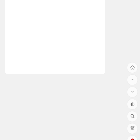
雷达测速仪介绍
雷达测速仪精度
流动测速方案
测速屏案例
使用说明
测速仪安装
问题解答
测速知识
列车测速
简易测速
车速警示方案
pdf资料
灯杆装测速系统
测速软件
雷达测速仪价格
超速拍照方案
测速仪对比
测球速
繁