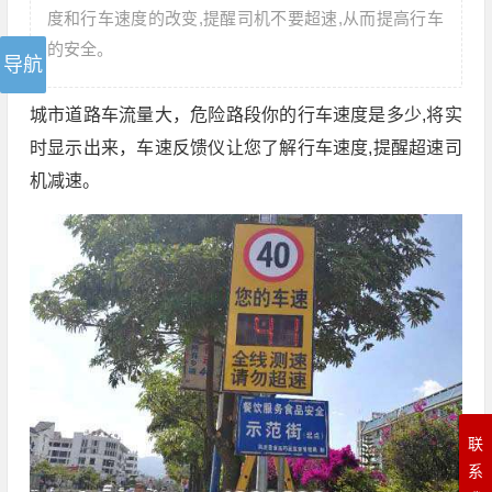
度和行车速度的改变,提醒司机不要超速,从而提高行车
的安全。
城市道路车流量大，危险路段你的行车速度是多少,将实
时显示出来，车速反馈仪让您了解行车速度,提醒超速司
机减速。
联
系