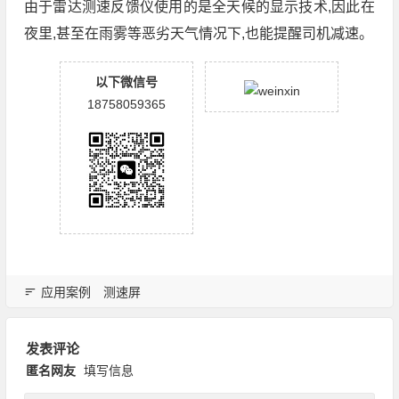
由于雷达测速反馈仪使用的是全天候的显示技术,因此在
夜里,甚至在雨雾等恶劣天气情况下,也能提醒司机减速。
以下微信号
18758059365
应用案例
测速屏
发表评论
匿名网友
填写信息