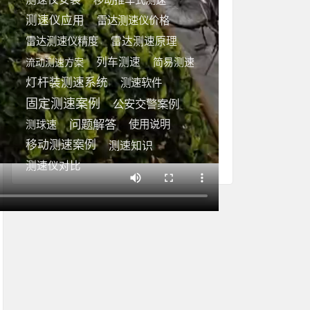
测速仪应用
雷达测速仪价格
雷达测速仪精度
雷达测速原理
列车测速
简易测速
流动测速方案
灯杆装测速系统
测速软件
固定测速案例
公安交警案例
问题解答
测球速
使用说明
移动测速案例
测速知识
测速仪对比