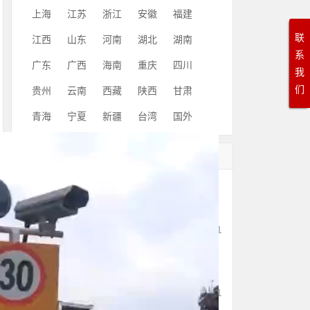
上海
江苏
浙江
安徽
福建
联
江西
山东
河南
湖北
湖南
系
广东
广西
海南
重庆
四川
我
们
贵州
云南
西藏
陕西
甘肃
青海
宁夏
新疆
台湾
国外
随机文章
窄波束测速雷达侧装时不同
安装高度效果解析
691
11/11
厂家供应太阳能雷达车速显
示屏
633
11/11