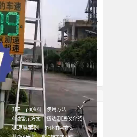
隐蔽在树林里的测速仪合理
合法吗？
1,503
11/11
贵州省余庆县某发电厂区安
装测速系统
182
10/11
什么是雷达测速反馈屏？
878
03/21
信息分类
测评
使用方法
pdf资料
雷达测速仪介绍
车速警示方案
测速屏案例
超速拍照方案
测速仪安装
移动推车式测速