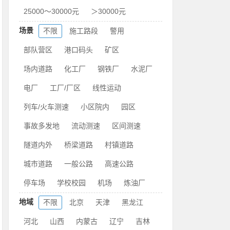
25000～30000元
＞30000元
场景
不限
施工路段
警用
部队营区
港口码头
矿区
场内道路
化工厂
钢铁厂
水泥厂
电厂
工厂/厂区
线性运动
列车/火车测速
小区院内
园区
事故多发地
流动测速
区间测速
隧道内外
桥梁道路
村镇道路
城市道路
一般公路
高速公路
停车场
学校校园
机场
炼油厂
地域
不限
北京
天津
黑龙江
河北
山西
内蒙古
辽宁
吉林