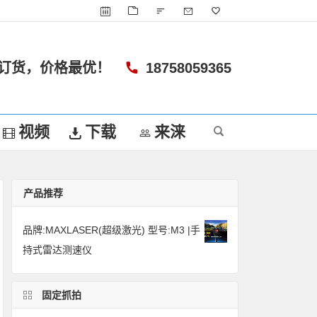
订货，价格最优！
18758059365
视频
下载
来涞
产品推荐
品牌:MAXLASER(超级激光) 型号:M3 |手
持式雷达测速仪
固定抓拍