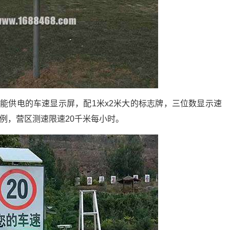
能供电的车速显示屏，配1米x2米大的标志牌，三位数显示速
案例，营区测速限速20千米每小时。