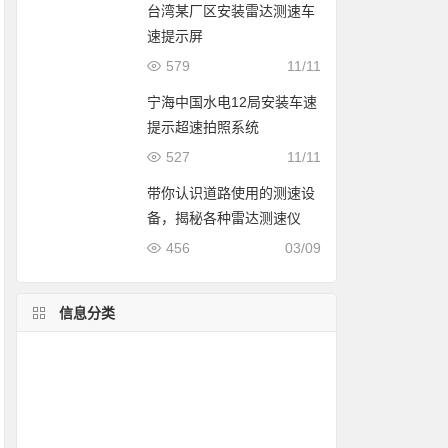
台湾某厂区安装雷达测速车
速提示屏
579
11/11
宁海中国水电12局安装车速
提示超速拍照系统
527
11/11
带你认识道路使用的测速设
备，揭秘各种雷达测速仪
456
03/09
信息分类
移动测速案例
流动测速方案
雷达测速仪精度
公安交警案例
雷达测速仪价格
测速知识
测速仪应用
测评