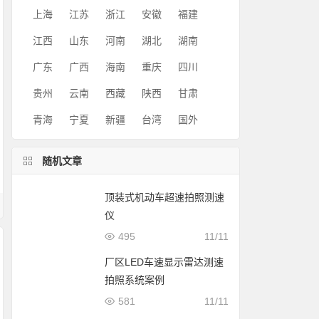
上海
江苏
浙江
安徽
福建
江西
山东
河南
湖北
湖南
广东
广西
海南
重庆
四川
贵州
云南
西藏
陕西
甘肃
青海
宁夏
新疆
台湾
国外
随机文章
顶装式机动车超速拍照测速
仪
495
11/11
厂区LED车速显示雷达测速
拍照系统案例
581
11/11