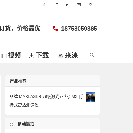
订货，价格最优！
18758059365
视频
下载
来涞
产品推荐
品牌:MAXLASER(超级激光) 型号:M3 |手
持式雷达测速仪
移动抓拍