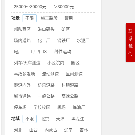
25000～30000元
＞30000元
场景
不限
施工路段
警用
部队营区
港口码头
矿区
联
系
场内道路
化工厂
钢铁厂
水泥厂
我
电厂
工厂/厂区
线性运动
们
列车/火车测速
小区院内
园区
事故多发地
流动测速
区间测速
隧道内外
桥梁道路
村镇道路
城市道路
一般公路
高速公路
停车场
学校校园
机场
炼油厂
地域
不限
北京
天津
黑龙江
河北
山西
内蒙古
辽宁
吉林