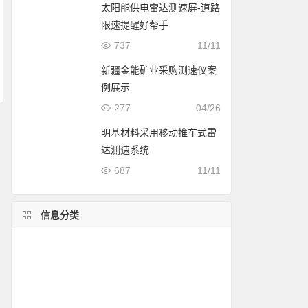
太阳能供电雷达测速屏-道路
限速提醒好帮手
737
11/11
新疆金能矿业采购测速仪案
例展示
277
04/26
明基材料采用移动推车式雷
达测速系统
687
11/11
信息分类
公安交警案例
列车测速
测评
雷达测速仪介绍
测速仪对比
使用方法
使用说明
流动测速方案
移动测速案例