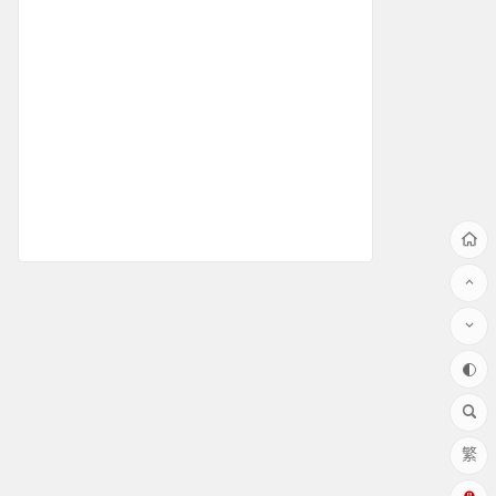
问题解答
测速知识
测速仪应用
简易测速
测速仪安装
雷达测速仪精度
pdf资料
灯杆装测速系统
超速拍照方案
车速警示方案
雷达测速仪价格
测速屏案例
雷达测速原理
固定测速案例
测速软件
移动推车式测速
测球速
繁