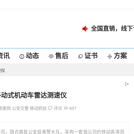
全国直销，线下
资讯
动态
售后
证书
方案
速仪
移动式机动车雷达测速仪
用案例
公安交警
移动抓拍
评论
607
县分公司，联合嵩县公安局乘警大队，采购一套我公司的移动高清测