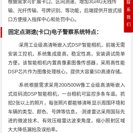
根据需求可扩展卡口、区间测速、增加3G/4G无线传
联
系
输、光纤传输、号牌识别、等功能，后端提供开放式接
我
口方便接入指挥中心和处罚中心。
们
固定点测速(卡口)电子警察系统
特点：
·采用工业级高清晰嵌入式DSP智能相机，前端无需
安装工控机，系统集成度高，稳定性高，安装调试简单
方便。该智能相机内置高像素图像传感器，采用高性能
DSP芯片作为图像处理核心，提供大容量SD高速存储。
·系统根据需求采用200/500W像工业级高清晰嵌入
式双码流DSP智能相机，一台相机可监控多条车道。抓
拍2张以上的照片，每张照片都能够清晰显示周围环境和
车辆的类型、颜色、号牌等信息。·测速雷达采用国际先
进的微波技术、有效压缩雷达波束角度，缩小照射区域
大大降低漏拍及误拍率。