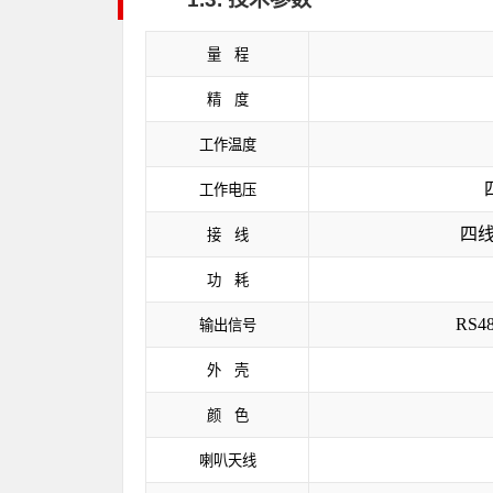
量 程
精 度
工作温度
工作电压
四
接 线
功 耗
RS4
输出信号
外 壳
颜 色
喇叭天线