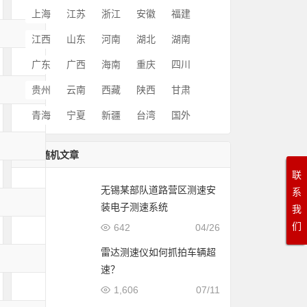
上海
江苏
浙江
安徽
福建
江西
山东
河南
湖北
湖南
广东
广西
海南
重庆
四川
贵州
云南
西藏
陕西
甘肃
青海
宁夏
新疆
台湾
国外
随机文章
联
无锡某部队道路营区测速安
系
装电子测速系统
我
们
642
04/26
雷达测速仪如何抓拍车辆超
速？
1,606
07/11