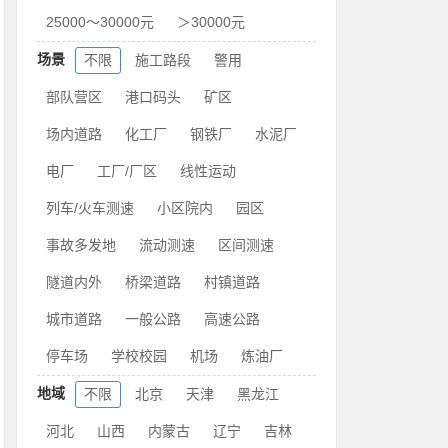
25000～30000元
＞30000元
场景
不限
施工路段
警用
部队营区
港口码头
矿区
场内道路
化工厂
钢铁厂
水泥厂
电厂
工厂/厂区
线性运动
列车/火车测速
小区院内
园区
事故多发地
流动测速
区间测速
隧道内外
桥梁道路
村镇道路
城市道路
一般公路
高速公路
停车场
学校校园
机场
炼油厂
地域
不限
北京
天津
黑龙江
河北
山西
内蒙古
辽宁
吉林