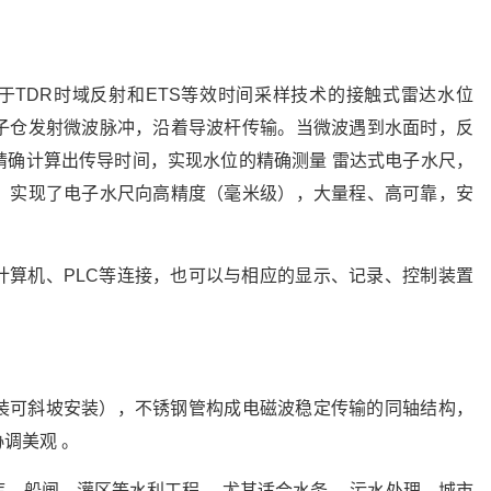
基于TDR时域反射和ETS等效时间采样技术的接触式雷达水位
子仓发射微波脉冲，沿着导波杆传输。当微波遇到水面时，反
精确计算出传导时间，实现水位的精确测量 雷达式电子水尺，
，实现了电子水尺向高精度（毫米级），大量程、高可靠，安
计算机、PLC等连接，也可以与相应的显示、记录、控制装置
装可斜坡安装），不锈钢管构成电磁波稳定传输的同轴结构，
调美观 。
、船闸、灌区等水利工程 ，尤其适合水务、 污水处理、城市