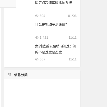
固定点超速车辆抓拍系统
604
01/06
什么是机动车测速仪？
1,421
11/11
案例|宜慈公路移动测速：测
的不是速度是态度
667
11/11
信息分类
雷达测速仪介绍
测评
测速知识
测速仪安装
雷达测速仪精度
雷达测速原理
测球速
列车测速
移动测速案例