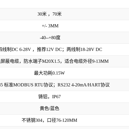
30
米 ，
70
米
+/- 3MM
-40--+80
度
四线制
DC 6-28V
，推荐
12V DC
；两线制
18-28V DC
线屏蔽电缆，防水端子
M20X1.5
，适合电缆外径
9-13MM
最大功耗
0.15W
85
标准
MODBUS RTU
协议；
RS232 4-20mA/HART
协议
铸铝，
IP67
黄色
/
蓝色
不锈钢
304
，口径
76-120MM