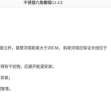
不锈钢六角螺帽
G1-1/2
是立杆，直壁河堤距离大于20CM， 斜坡河堤应保证天线位于
不得有干扰物，应避开航道安装；
面安装；
钢管等。