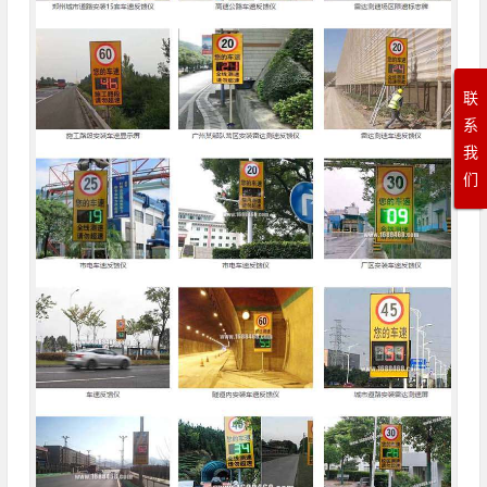
联
系
我
们