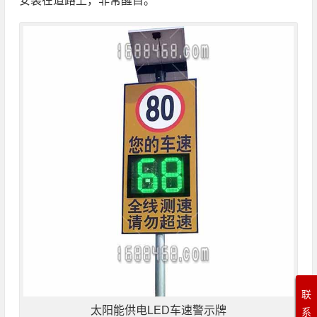
安装在道路上，非常醒目。
联
太阳能供电LED车速警示牌
系