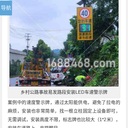
乡村公路事故易发路段安装LED车速警示牌
案例中的速度警示牌，通过太阳能供电，避免了拉电的
麻烦，安装也非常简单，找一根立柱固定上设备即可，
无需调试，安装高度不限，标志牌也比较大（1*2米），