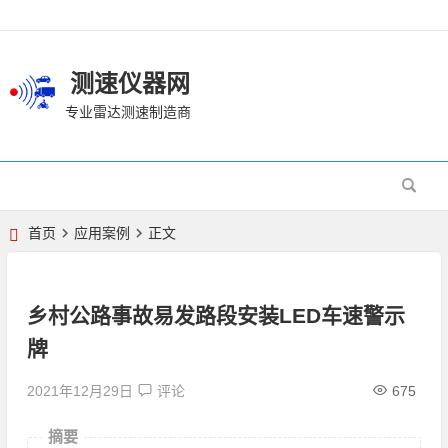
测速仪器网
专业雷达测速制造商
首页
应用案例
正文
乡村公路事故易发路段安装LED车速警示
牌
2021年12月29日
评论
675
摘要