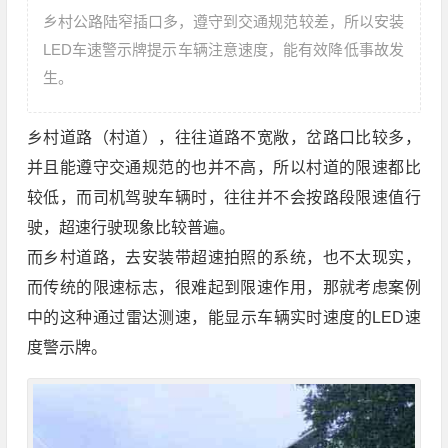
乡村公路陆窄插口多，遵守到交通规范较差，所以安装
LED车速警示牌提示车辆注意速度，能有效降低事故发
生。
乡村道路（村道），往往道路不宽敞，岔路口比较多，
并且能遵守交通规范的也并不高，所以村道的限速都比
较低，而司机驾驶车辆时，往往并不会按路段限速值行
驶，超速行驶现象比较普遍。
而乡村道路，去安装带超速拍照的系统，也不太现实，
而传统的限速标志，很难起到限速作用，那就考虑案例
中的这种通过雷达测速，能显示车辆实时速度的LED速
度警示牌。