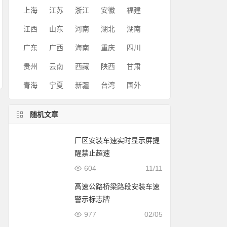
上海
江苏
浙江
安徽
福建
江西
山东
河南
湖北
湖南
广东
广西
海南
重庆
四川
贵州
云南
西藏
陕西
甘肃
青海
宁夏
新疆
台湾
国外
随机文章
厂区安装车速实时显示屏提
醒禁止超速
604
11/11
高速公路桥梁路段安装车速
警示标志牌
977
02/05