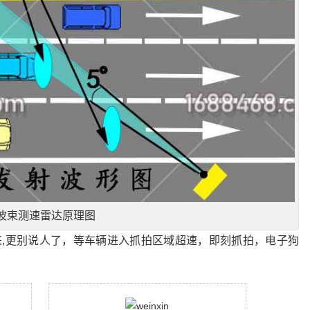
波束测速雷达原理图
来,更别说人了，等车辆进入抓拍区域超速，即刻抓拍，电子狗