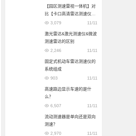
【园区测速雷视一体机】对
比【卡口高清雷达测速仪】
该如何选择？
3,079
11/11
激光雷达&激光测速仪&微波
测速雷达的区别
2,246
11/11
固定式机动车雷达测速仪的
系统组成
903
11/11
高速路边显示车速的是什
么？
6,507
11/11
流动测速器是单向还是双向
测速？
2,970
11/11