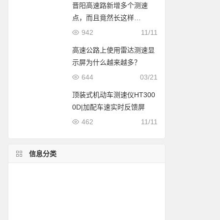
晋阳高速路新增多个测速
点，而且竟然长这样…
942
11/11
高速公路上使用雷达测速显
示屏为什么越来越多？
644
03/21
顶装式机动车测速仪HT300
0D|加配车速实时反馈屏
462
11/11
信息分类
简易测速
超速拍照方案
列车测速
灯杆装测速系统
流动测速方案
移动测速案例
雷达测速仪价格
雷达测速原理
使用说明