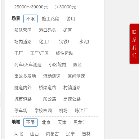
25000～30000元
＞30000元
场景
不限
施工路段
警用
部队营区
港口码头
矿区
联
系
场内道路
化工厂
钢铁厂
水泥厂
我
电厂
工厂/厂区
线性运动
们
列车/火车测速
小区院内
园区
事故多发地
流动测速
区间测速
隧道内外
桥梁道路
村镇道路
城市道路
一般公路
高速公路
停车场
学校校园
机场
炼油厂
地域
不限
北京
天津
黑龙江
河北
山西
内蒙古
辽宁
吉林