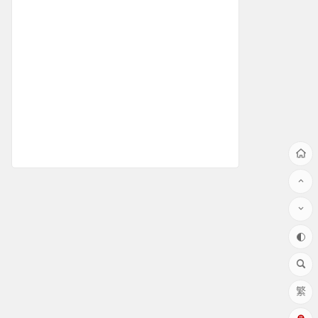
测速知识
测速仪安装
使用方法
测球速
移动推车式测速
雷达测速仪精度
测速仪应用
车速警示方案
问题解答
测速屏案例
测评
测速软件
测速仪对比
pdf资料
固定测速案例
公安交警案例
雷达测速仪介绍
繁