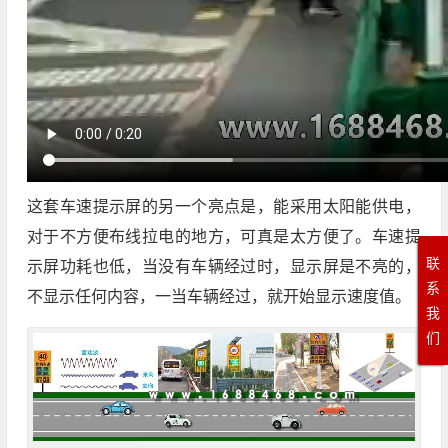
这套车速提示屏的另一个亮点是，能采用太阳能供电，
对于不方便布线拉电的地方，可真是太方便了。车速提
联
示屏功耗也低，当没有车辆经过时，显示屏是不亮的，
系
不显示任何内容，一当车辆经过，就开始显示速度值。
我
们