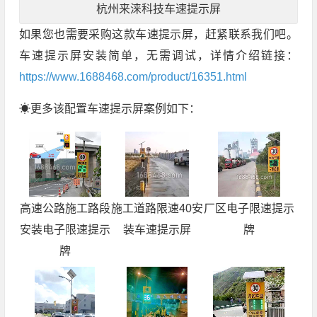
杭州来涞科技车速提示屏
如果您也需要采购这款车速提示屏，赶紧联系我们吧。
车速提示屏安装简单，无需调试，详情介绍链接：
https://www.1688468.com/product/16351.html
☀更多该配置车速提示屏案例如下：
高速公路施工路段
厂区电子限速提示
施工道路限速40安
安装电子限速提示
牌
装车速提示屏
牌