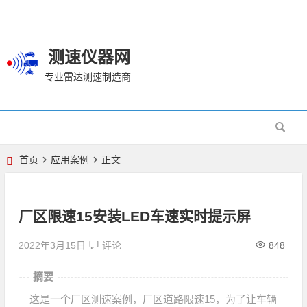
测速仪器网
专业雷达测速制造商
首页
应用案例
正文
厂区限速15安装LED车速实时提示屏
2022年3月15日
评论
848
摘要
这是一个厂区测速案例，厂区道路限速15，为了让车辆