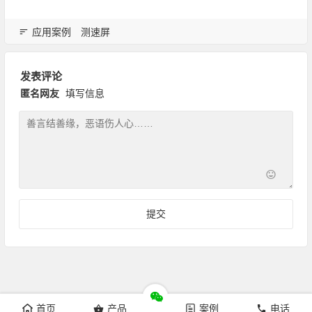
应用案例
测速屏
发表评论
匿名网友
填写信息
首页
产品
案例
电话