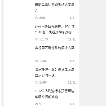
机动车雷达测速系统方案简
介
869
11/11
还在用传统限速提示牌？你
OUT啦！快看这种车速提示
屏
1,170
11/11
雷视园区测速系统解决方案
1,387
11/11
限速提醒利器：高速显示屏
显示实时车速
2,484
11/11
LED雷达测速标志预警超速
车辆应提前减速
917
11/11