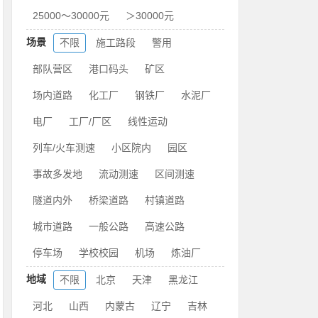
25000～30000元
＞30000元
场景
不限
施工路段
警用
部队营区
港口码头
矿区
场内道路
化工厂
钢铁厂
水泥厂
电厂
工厂/厂区
线性运动
列车/火车测速
小区院内
园区
事故多发地
流动测速
区间测速
隧道内外
桥梁道路
村镇道路
城市道路
一般公路
高速公路
停车场
学校校园
机场
炼油厂
地域
不限
北京
天津
黑龙江
河北
山西
内蒙古
辽宁
吉林