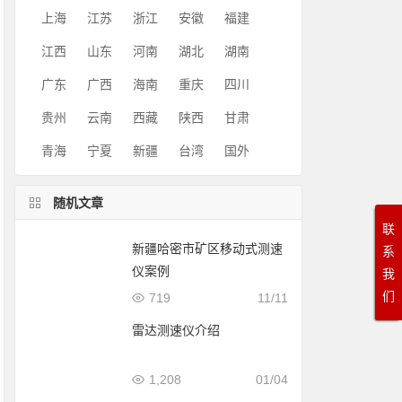
上海
江苏
浙江
安徽
福建
江西
山东
河南
湖北
湖南
广东
广西
海南
重庆
四川
贵州
云南
西藏
陕西
甘肃
青海
宁夏
新疆
台湾
国外
随机文章
联
新疆哈密市矿区移动式测速
系
仪案例
我
们
719
11/11
雷达测速仪介绍
1,208
01/04