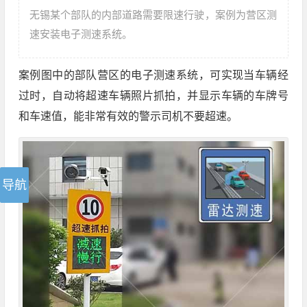
无锡某个部队的内部道路需要限速行驶，案例为营区测
速安装电子测速系统。
案例图中的部队营区的电子测速系统，可实现当车辆经
过时，自动将超速车辆照片抓拍，并显示车辆的车牌号
和车速值，能非常有效的警示司机不要超速。