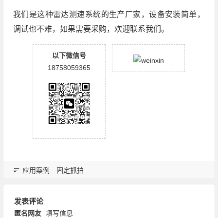
我们是这种雷达测速系统的生产厂家，设备安装简单，
调试也不难，如果需要采购，欢迎联系我们。
以下微信号
18758059365
应用案例
固定抓拍
发表评论
匿名网友
填写信息