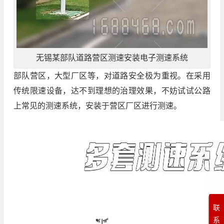
无锡某部队道路营区测速安装电子测速系统
部队营区，大型厂区等，对道路安全极为重视。在采用
传统限速设备，达不到理想的治理效果，不妨试试公路
上常见的测速系统，安装于营区厂区进行测速。
联
系