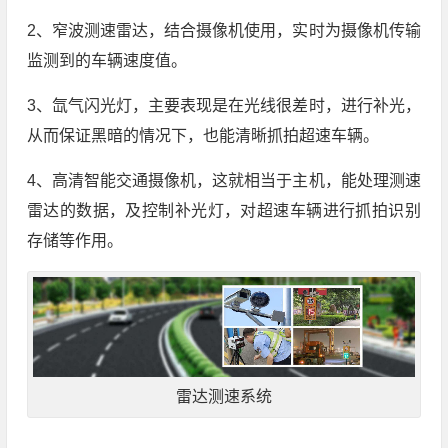
2、窄波测速雷达，结合摄像机使用，实时为摄像机传输
监测到的车辆速度值。
3、氙气闪光灯，主要表现是在光线很差时，进行补光，
从而保证黑暗的情况下，也能清晰抓拍超速车辆。
4、高清智能交通摄像机，这就相当于主机，能处理测速
雷达的数据，及控制补光灯，对超速车辆进行抓拍识别
存储等作用。
雷达测速系统