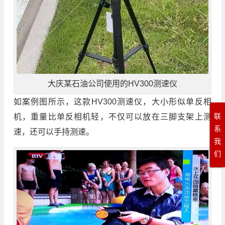
大庆某石油公司使用的HV300测速仪
如案例图所示，这款HV300测速仪，大小形似单反相
联
机，重量比单反相机轻，不仅可以放在三脚支架上测
系
速，还可以手持测速。
我
们