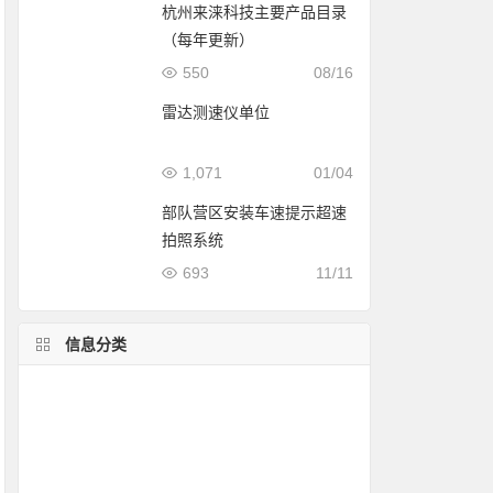
杭州来涞科技主要产品目录
（每年更新）
550
08/16
雷达测速仪单位
1,071
01/04
部队营区安装车速提示超速
拍照系统
693
11/11
信息分类
雷达测速仪精度
列车测速
移动推车式测速
公安交警案例
测评
雷达测速仪介绍
固定测速案例
测球速
测速仪安装