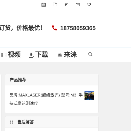
订货，价格最优！
18758059365
视频
下载
来涞
产品推荐
品牌:MAXLASER(超级激光) 型号:M3 |手
持式雷达测速仪
售后解答