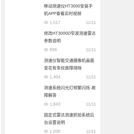
移动测速仪HT3000安装手
机APP查看实时视频
1,517
11/11
修改HT3000D窄波测速雷达
参数说明
898
11/11
测速仪智能交通摄像机画面
变花有条纹故障排除
1,404
11/11
测速系统闪光灯频繁闪烁-故
障解答
1,843
11/11
固定式雷达测速抓拍系统后
台设置说明
1,030
11/11