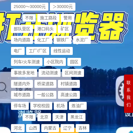
25000～30000元
＞30000元
场景
不限
施工路段
警用
部队营区
港口码头
矿区
场内道路
化工厂
钢铁厂
水泥厂
电厂
工厂/厂区
线性运动
列车/火车测速
小区院内
园区
事故多发地
流动测速
区间测速
联
隧道内外
桥梁道路
村镇道路
系
城市道路
一般公路
高速公路
我
们
停车场
学校校园
机场
炼油厂
地域
不限
北京
天津
黑龙江
河北
山西
内蒙古
辽宁
吉林