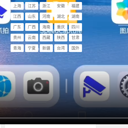
上海
江苏
浙江
安徽
福建
江西
山东
河南
湖北
湖南
广东
广西
海南
重庆
四川
贵州
云南
西藏
陕西
甘肃
青海
宁夏
新疆
台湾
国外
随机文章
山东济宁某火车快速装载站
使用低速测速雷达
151
11/13
HV300手持高清测速仪|超速
拍照雷达测速仪
627
11/11