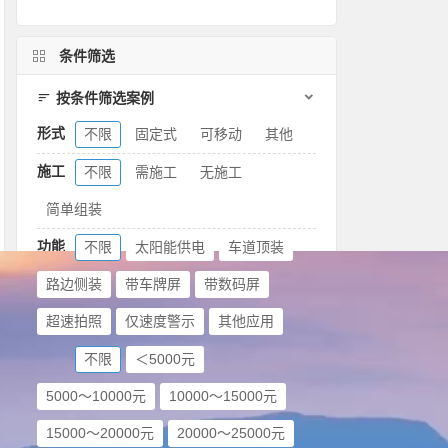
条件筛选
按条件筛选案例
形式
不限
固定式
可移动
其他
施工
不限
需施工
无施工
简单组装
功能
不限
太阳能供电
车道顶装
路边侧装
带车牌屏
带数码屏
超速拍照
仅速度警示
其他应用
价格
不限
＜5000元
5000～10000元
10000～15000元
15000～20000元
20000～25000元