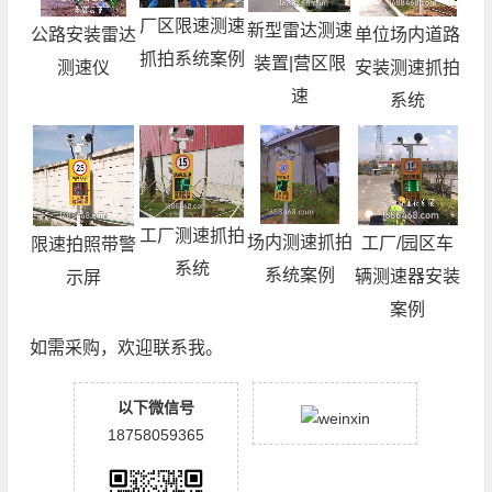
厂区限速测速
新型雷达测速
单位场内道路
公路安装雷达
抓拍系统案例
装置|营区限
安装测速抓拍
测速仪
速
系统
工厂测速抓拍
场内测速抓拍
工厂/园区车
限速拍照带警
系统
系统案例
辆测速器安装
示屏
案例
如需采购，欢迎联系我。
以下微信号
18758059365