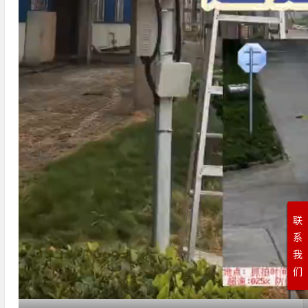
联
系
我
们