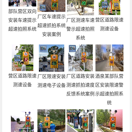
部队营区双向
厂区车速提示
营区道路限速
厂区测速车速
安装车速提示
超速抓拍系统
测速设备
警示超速拍照
超速拍照系统
安装案例
系统
营区道路限速
厂区道路安装
酒泉某部队营
厂区限速安装
测速设备
测速抓拍速度
区安装限速警
测速电子设备
反馈系统案例
示超速拍照系
统