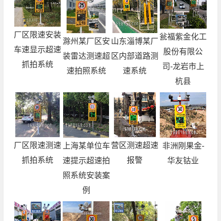
厂区限速安装
瓮福紫金化工
滁州某厂区安
山东淄博某厂
车速显示超速
股份有限公
装雷达测速超
区内部道路测
抓拍系统
司-龙岩市上
速拍照系统
速系统
杭县
厂区限速测速
营区测速超速
上海某单位车
非洲刚果金-
抓拍系统
报警
速提示超速拍
华友钴业
照系统安装案
例