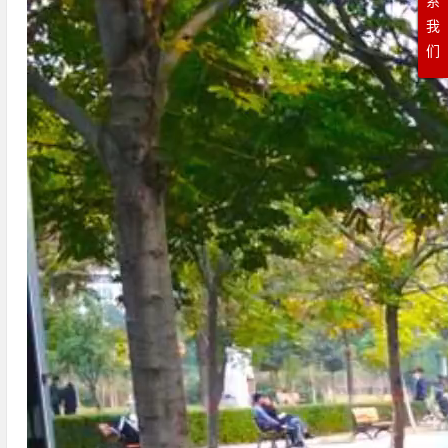
系
我
们