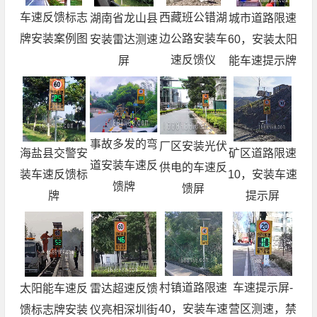
车速反馈标志
西藏班公错湖
城市道路限速
湖南省龙山县
牌安装案例图
边公路安装车
60，安装太阳
安装雷达测速
速反馈仪
能车速提示牌
屏
事故多发的弯
厂区安装光伏
矿区道路限速
海盐县交警安
道安装车速反
供电的车速反
10，安装车速
装车速反馈标
馈牌
馈屏
提示屏
牌
村镇道路限速
车速提示屏-
太阳能车速反
雷达超速反馈
40，安装车速
营区测速，禁
馈标志牌安装
仪亮相深圳街