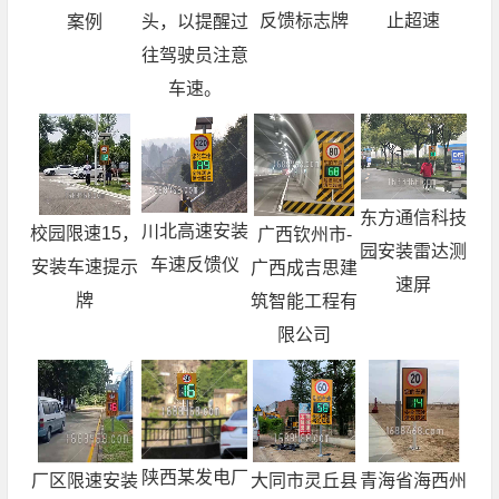
反馈标志牌
止超速
案例
头，以提醒过
往驾驶员注意
车速。
东方通信科技
川北高速安装
校园限速15，
广西钦州市-
园安装雷达测
车速反馈仪
安装车速提示
广西成吉思建
速屏
牌
筑智能工程有
限公司
陕西某发电厂
青海省海西州
厂区限速安装
大同市灵丘县