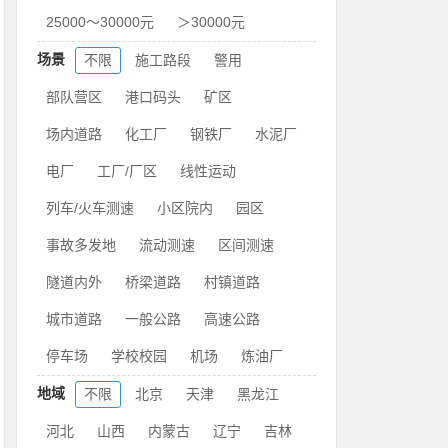
25000～30000元
＞30000元
场景
不限
施工路段
警用
部队营区
港口码头
矿区
场内道路
化工厂
钢铁厂
水泥厂
电厂
工厂/厂区
线性运动
列车/火车测速
小区院内
园区
事故多发地
流动测速
区间测速
隧道内外
桥梁道路
村镇道路
城市道路
一般公路
高速公路
停车场
学校校园
机场
炼油厂
地域
不限
北京
天津
黑龙江
河北
山西
内蒙古
辽宁
吉林