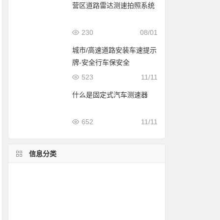
营区道路雷达测速拍照系统
230
08/01
城市/高速道路安装车速提示
牌-安全行车保安全
523
11/11
什么是固定式汽车测速器
652
11/11
信息分类
雷达测速仪介绍
简易测速
测速屏案例
测球速
测速软件
测速仪应用
雷达测速原理
测评
测速仪安装
移动推车式测速