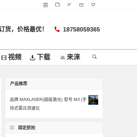
订货，价格最优！
18758059365
视频
下载
来涞
产品推荐
品牌:MAXLASER(超级激光) 型号:M3 |手
持式雷达测速仪
固定抓拍