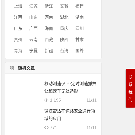
上海
江苏
浙江
安徽
福建
江西
山东
河南
湖北
湖南
广东
广西
海南
重庆
四川
贵州
云南
西藏
陕西
甘肃
青海
宁夏
新疆
台湾
国外
随机文章
联
移动测速仪-不定时测速抓拍
系
让超速车无处遁形
我
们
1,195
11/11
微波雷达在道路安全通行领
域的应用
771
11/11