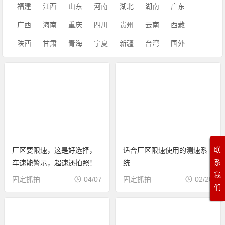
福建
江西
山东
河南
湖北
湖南
广东
广西
海南
重庆
四川
贵州
云南
西藏
陕西
甘肃
青海
宁夏
新疆
台湾
国外
联
厂区要限速，这是好选择，
适合厂区限速使用的测速系
系
车速能警示，超速还拍照！
统
我
固定抓拍
04/07
固定抓拍
02/20
们