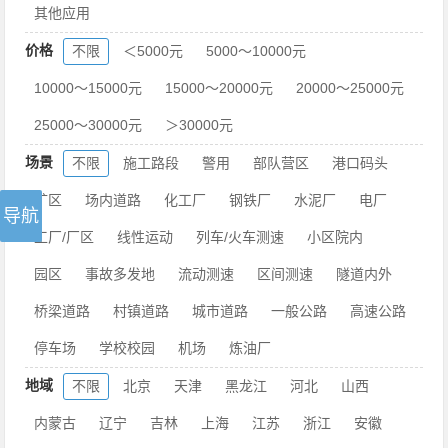
其他应用
价格
不限
＜5000元
5000～10000元
10000～15000元
15000～20000元
20000～25000元
25000～30000元
＞30000元
场景
不限
施工路段
警用
部队营区
港口码头
矿区
场内道路
化工厂
钢铁厂
水泥厂
电厂
工厂/厂区
线性运动
列车/火车测速
小区院内
园区
事故多发地
流动测速
区间测速
隧道内外
桥梁道路
村镇道路
城市道路
一般公路
高速公路
停车场
学校校园
机场
炼油厂
地域
不限
北京
天津
黑龙江
河北
山西
内蒙古
辽宁
吉林
上海
江苏
浙江
安徽