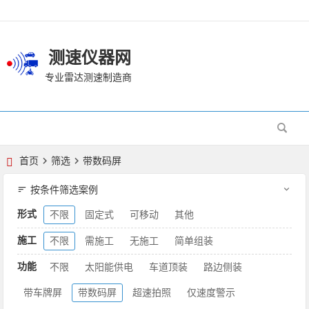
测速仪器网
专业雷达测速制造商
首页
筛选
带数码屏
按条件筛选案例
形式
不限
固定式
可移动
其他
施工
不限
需施工
无施工
简单组装
功能
不限
太阳能供电
车道顶装
路边侧装
带车牌屏
带数码屏
超速拍照
仅速度警示