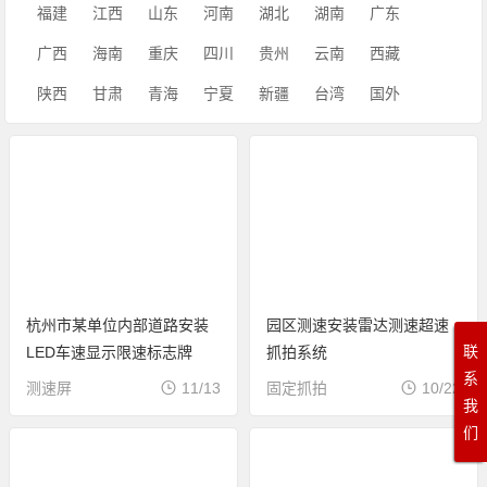
福建
江西
山东
河南
湖北
湖南
广东
广西
海南
重庆
四川
贵州
云南
西藏
陕西
甘肃
青海
宁夏
新疆
台湾
国外
杭州市某单位内部道路安装
园区测速安装雷达测速超速
联
LED车速显示限速标志牌
抓拍系统
系
测速屏
11/13
固定抓拍
10/22
我
们