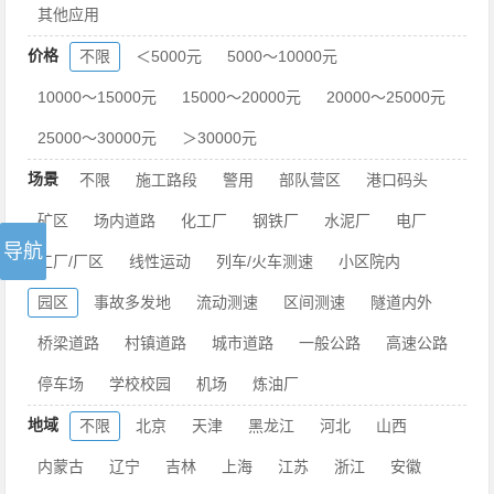
其他应用
价格
不限
＜5000元
5000～10000元
10000～15000元
15000～20000元
20000～25000元
25000～30000元
＞30000元
场景
不限
施工路段
警用
部队营区
港口码头
矿区
场内道路
化工厂
钢铁厂
水泥厂
电厂
工厂/厂区
线性运动
列车/火车测速
小区院内
园区
事故多发地
流动测速
区间测速
隧道内外
桥梁道路
村镇道路
城市道路
一般公路
高速公路
停车场
学校校园
机场
炼油厂
地域
不限
北京
天津
黑龙江
河北
山西
内蒙古
辽宁
吉林
上海
江苏
浙江
安徽