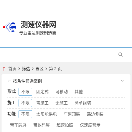
测速仪器网
专业雷达测速制造商
首页
筛选
园区
第 2 页
按条件筛选案例
形式
不限
固定式
可移动
其他
施工
不限
需施工
无施工
简单组装
功能
不限
太阳能供电
车道顶装
路边侧装
带车牌屏
带数码屏
超速拍照
仅速度警示