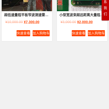
系
我
们
超低速量程平板窄波测速雷达传感器(RS232)
小型宽波束超远距离大量程测速雷达(RS485/RS232)
¥
10,000.00
¥
7,300.00
¥
3,000.00
¥
2,000.00
快速查看
加入购物车
快速查看
加入购物车