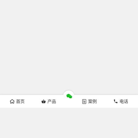
首页
产品
案例
电话