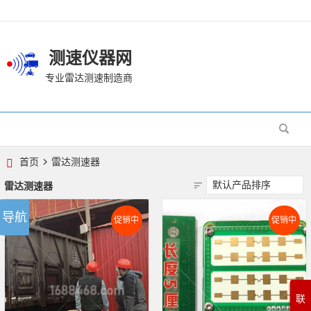
测速仪器网
专业雷达测速制造商
首页
雷达测速器
雷达测速器
促销中
促销中
联