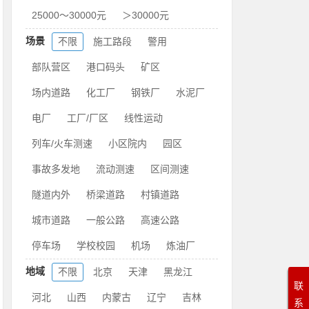
25000～30000元
＞30000元
场景
不限
施工路段
警用
部队营区
港口码头
矿区
场内道路
化工厂
钢铁厂
水泥厂
电厂
工厂/厂区
线性运动
列车/火车测速
小区院内
园区
事故多发地
流动测速
区间测速
隧道内外
桥梁道路
村镇道路
城市道路
一般公路
高速公路
停车场
学校校园
机场
炼油厂
地域
不限
北京
天津
黑龙江
联
河北
山西
内蒙古
辽宁
吉林
系