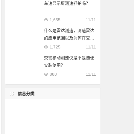
车速显示屏测速抓拍吗？
1,655
11/11
什么是雷达测速，测速雷达
的应用范围以及为何在交通
测速上广泛使用？
1,725
11/11
交警移动测速仪是不是随便
安装使用？
888
11/11
信息分类
简易测速
测速仪安装
测评
超速拍照方案
使用方法
测球速
雷达测速仪价格
测速仪对比
测速软件
雷达测速原理