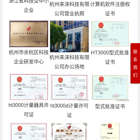
浙江省科技型中小
杭州来涞科技有限
计算机软件注册权
企业
公司营业执照
证书
联
杭州市余杭区科技
HT3000型式批准
杭州来涞科技有限
系
企业研发中心
证书
公司办公场地
我
们
ht3000计量器具许
ht3000d计量许可
型式批准证书
可证
证