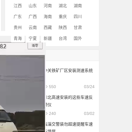
江西
山东
河南
湖北
湖南
广东
广西
海南
重庆
四川
贵州
云南
西藏
陕西
甘肃
青海
宁夏
新疆
台湾
国外
随机文章
中关铁矿厂区安装测速系统
550
03/24
川北高速安装的这些车速反
馈仪
240
03/02
临淄交警装勿超速提醒车速
反馈屏