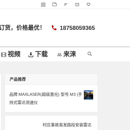
订货，价格最优！
18758059365
视频
下载
来涞
产品推荐
品牌:MAXLASER(超级激光) 型号:M3 |手
持式雷达测速仪
村庄事故易发路段安装雷达