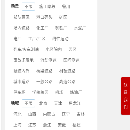
场景
不限
施工路段
警用
部队营区
港口码头
矿区
场内道路
化工厂
钢铁厂
水泥厂
电厂
工厂/厂区
线性运动
列车/火车测速
小区院内
园区
事故多发地
流动测速
区间测速
隧道内外
桥梁道路
村镇道路
城市道路
一般公路
高速公路
联
停车场
学校校园
机场
炼油厂
系
我
地域
不限
北京
天津
黑龙江
们
河北
山西
内蒙古
辽宁
吉林
上海
江苏
浙江
安徽
福建