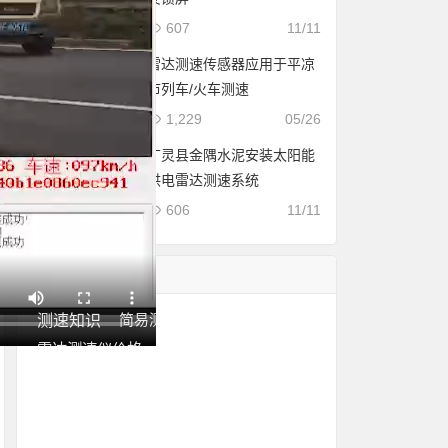
607
11/11
雷达测速传感器应用于平凉
市列车/火车测速
1,229
05/26
广灵县金隅水泥安装太阳能
供电雷达测速系统
606
11/11
信息分类
测速知识
简易测速
使用说明
雷达测速仪介绍
雷达测速仪价格
问题解答
超速拍照方案
列车测速
雷达测速原理
测球速
固定测速案例
移动推车式测速