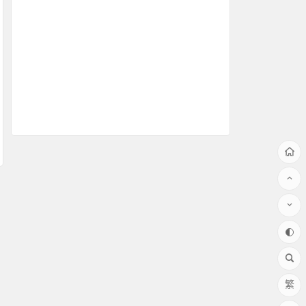
公安交警案例
使用说明
测速仪对比
移动测速案例
测评
移动推车式测速
问题解答
车速警示方案
测球速
灯杆装测速系统
测速仪安装
雷达测速仪介绍
使用方法
测速屏案例
繁