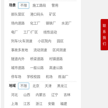
场景
不限
施工路段
警用
部队营区
港口码头
矿区
场内道路
化工厂
钢铁厂
水泥厂
联
系
电厂
工厂/厂区
线性运动
我
列车/火车测速
小区院内
园区
们
事故多发地
流动测速
区间测速
隧道内外
桥梁道路
村镇道路
城市道路
一般公路
高速公路
停车场
学校校园
机场
炼油厂
地域
不限
北京
天津
黑龙江
河北
山西
内蒙古
辽宁
吉林
上海
江苏
浙江
安徽
福建