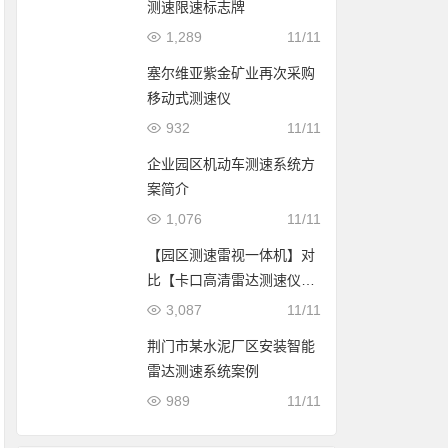
测速限速标志牌
1,289
11/11
塞尔维亚紫金矿业再次采购
移动式测速仪
932
11/11
企业园区机动车测速系统方
案简介
1,076
11/11
【园区测速雷视一体机】对
比【卡口高清雷达测速仪】
该如何选择？
3,087
11/11
荆门市某水泥厂区安装智能
雷达测速系统案例
989
11/11