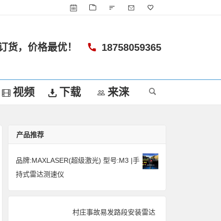
订货，价格最优！
18758059365
视频
下载
来涞
产品推荐
品牌:MAXLASER(超级激光) 型号:M3 |手
持式雷达测速仪
村庄事故易发路段安装雷达