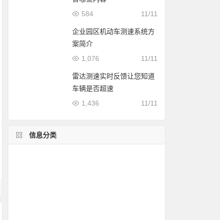
584
11/11
企业园区机动车测速系统方
案简介
1,076
11/11
雷达测速实时反馈让您知道
车辆是否超速
1,436
11/11
信息分类
固定测速案例
列车测速
测速软件
测速仪应用
雷达测速仪价格
雷达测速原理
测速知识
简易测速
超速拍照方案
流动测速方案
雷达测速仪精度
pdf资料