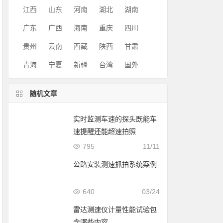
江西
山东
河南
湖北
湖南
广东
广西
海南
重庆
四川
贵州
云南
西藏
陕西
甘肃
青海
宁夏
新疆
台湾
国外
随机文章
实时监测车速的探头既能车
速提醒还能超速拍照
795
11/11
公路安装测速抓拍系统案例
640
03/24
雷达测速仪计量性能试验包
含哪些内容