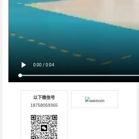
以下微信号
18758059365