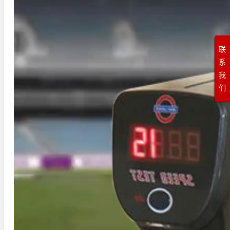
联
系
我
们