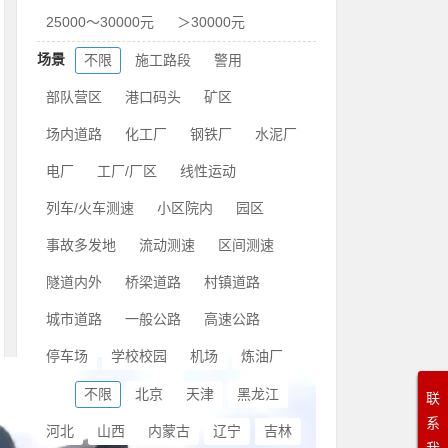
25000～30000元
＞30000元
场景
不限
施工路段
警用
部队营区
港口码头
矿区
场内道路
化工厂
钢铁厂
水泥厂
电厂
工厂/厂区
线性运动
列车/火车测速
小区院内
园区
事故多发地
流动测速
区间测速
隧道内外
桥梁道路
村镇道路
城市道路
一般公路
高速公路
停车场
学校校园
机场
炼油厂
地域
不限
北京
天津
黑龙江
联
系
河北
山西
内蒙古
辽宁
吉林