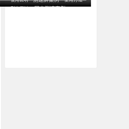
测速屏案例
固定测速案例
列车测速
灯杆装测速系统
测速仪安装
问题解答
公安交警案例
pdf资料
雷达测速仪介绍
测评
测速软件
简易测速
测速知识
移动推车式测速
移动测速案例
雷达测速仪价格
测速仪对比