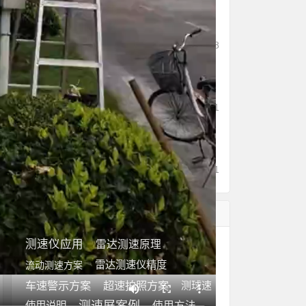
移动式机动车超速拍照测速
仪使用案例
596
07/18
温州某码头安装机动车超速
自动拍照系统
588
11/11
安装雷达测速显示屏的好处
有哪些？
726
11/11
信息分类
测速仪应用
雷达测速原理
雷达测速仪精度
流动测速方案
车速警示方案
超速拍照方案
测球速
使用说明
使用方法