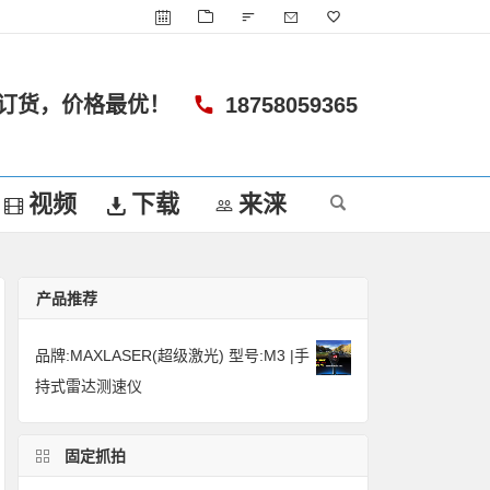
订货，价格最优！
18758059365
视频
下载
来涞
产品推荐
品牌:MAXLASER(超级激光) 型号:M3 |手
持式雷达测速仪
固定抓拍