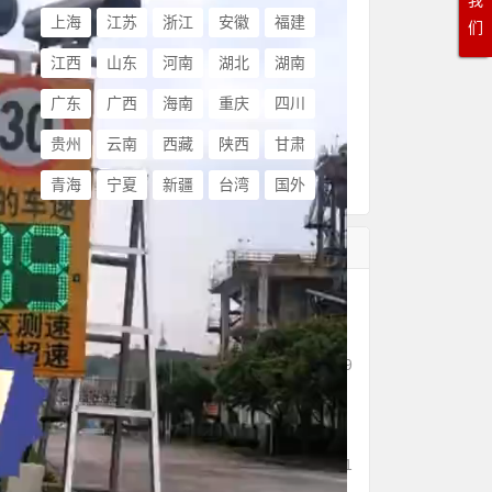
我
上海
江苏
浙江
安徽
福建
们
江西
山东
河南
湖北
湖南
广东
广西
海南
重庆
四川
贵州
云南
西藏
陕西
甘肃
青海
宁夏
新疆
台湾
国外
随机文章
高速公路施工路段安装雷达
测速屏
1,022
12/29
车辆测速选用超速监测抓拍
系统湛江案例
536
11/11