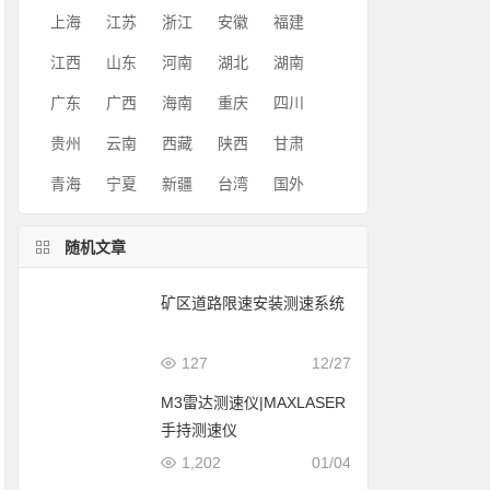
上海
江苏
浙江
安徽
福建
江西
山东
河南
湖北
湖南
广东
广西
海南
重庆
四川
贵州
云南
西藏
陕西
甘肃
青海
宁夏
新疆
台湾
国外
随机文章
矿区道路限速安装测速系统
127
12/27
M3雷达测速仪|MAXLASER
手持测速仪
1,202
01/04