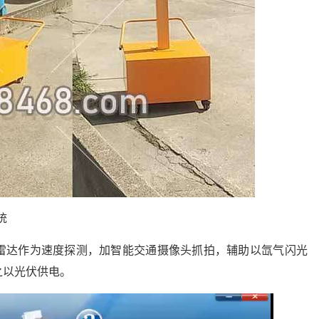
统
雷达作为速度探测，加智能交通摄像头抓拍，辅助以氙气闪光
之以光伏供电。