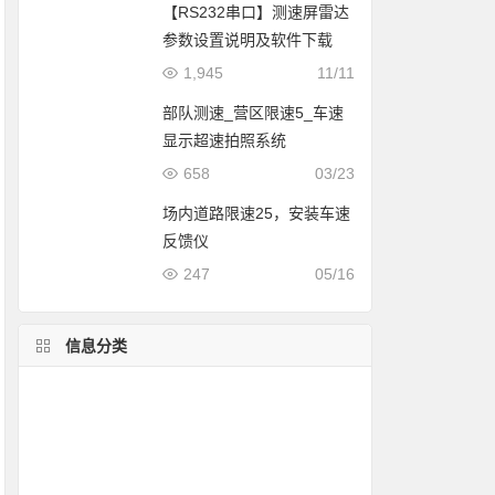
【RS232串口】测速屏雷达
参数设置说明及软件下载
1,945
11/11
部队测速_营区限速5_车速
显示超速拍照系统
658
03/23
场内道路限速25，安装车速
反馈仪
247
05/16
信息分类
固定测速案例
pdf资料
流动测速方案
雷达测速仪价格
超速拍照方案
移动测速案例
测速软件
列车测速
测速仪对比