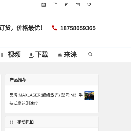
订货，价格最优！
18758059365
视频
下载
来涞
产品推荐
品牌:MAXLASER(超级激光) 型号:M3 |手
持式雷达测速仪
移动抓拍