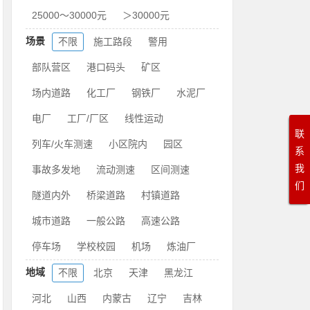
25000～30000元
＞30000元
场景
不限
施工路段
警用
部队营区
港口码头
矿区
场内道路
化工厂
钢铁厂
水泥厂
电厂
工厂/厂区
线性运动
联
列车/火车测速
小区院内
园区
系
我
事故多发地
流动测速
区间测速
们
隧道内外
桥梁道路
村镇道路
城市道路
一般公路
高速公路
停车场
学校校园
机场
炼油厂
地域
不限
北京
天津
黑龙江
河北
山西
内蒙古
辽宁
吉林