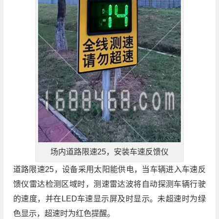
场内道路限速25，安装车速反馈仪
道路限速25，设备采用太阳能供电，当车辆进入车速反
馈仪雷达检测区域时，测速雷达波将自动探测车辆行驶
的速度，并在LED车速显示屏及时显示。未超速时为绿
色显示，超速时为红色提醒。