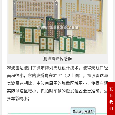
测速雷达传感器
窄波雷达使用了微带阵列天线设计技术，使得天线口径
面积很小，它的波瓣角在3°-7°（见上图）。窄波雷达与
宽波雷达相比，主波束周围的弥散区域更小，使得车辆
联
实际测速区域小，抓拍时车辆的触发位置会更准确，受
系
多车影响小；
我
们