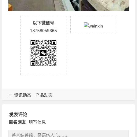
以下微信号
18758059365
资讯动态
产品动态
发表评论
匿名网友
填写信息