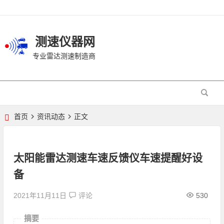
测速仪器网
专业雷达测速制造商
首页
资讯动态
正文
太阳能雷达测速车速反馈仪车速提醒好设
备
2021年11月11日
评论
530
摘要