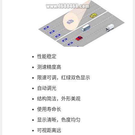
性能稳定
测速精度高
限速可调，红绿双色显示
自动调光
结构简洁，外形美观
使用寿命长
显示清晰，色度均匀
可视距离远