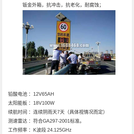
钣金外箱，抗冲击，抗老化，耐腐蚀；
铅酸电池 ：12V65AH
太阳能板 ：18V100W
续航时间 ：连续阴雨天7天（具体视情况而定）
测速雷达 ：符合GA297-2001标准。
工作频率 ：K波段 24.125GHz