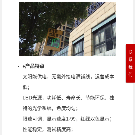
联
系
♦
产品特点
我
们
太阳能供电，无需外接电源铺线，运营成本
低；
LED光源，功耗低、寿命长、节能环保、独
特的光学系统，色度均匀；
限速可调，显示速度1-99，红绿双色显示；
性能稳定，测试精度高；