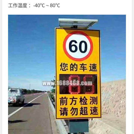
工作温度 ：-40℃ ~ 80℃