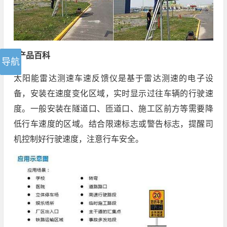
♦
产品百科
太阳能雷达测速车速反馈仪是基于雷达测速的电子设
备，安装在速度变化区域，实时显示过往车辆的行驶速
度。一般安装在隧道口、匝道口、施工区前方等需要降
低行车速度的区域。结合限速标志或警告标志，提醒司
机控制好行驶速度，注意行车安全。