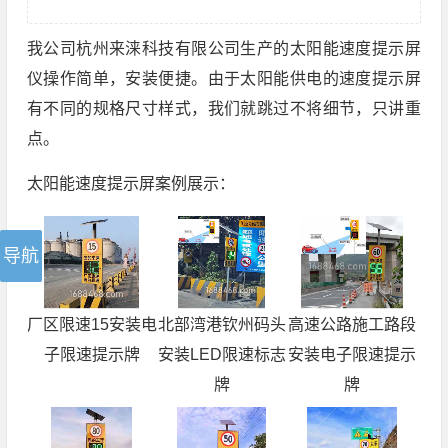
我公司杭州来涞科技有限公司生产的太阳能速度提示屏
仪操作简单，安装便捷。由于太阳能供电的速度提示屏
有不同的规格尺寸样式，我们就跳过不将细节，只讲重
点。
太阳能速度提示屏案例展示：
北部湾港钦州码头
厂区限速15安装电
高速公路施工路段
安装LED限速标志
子限速提示牌
安装电子限速提示
牌
牌