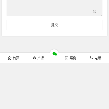
首页
产品
案例
电话