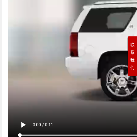
联
系
我
们