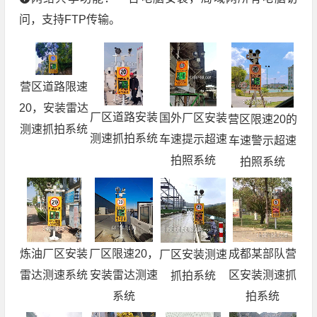
问，支持FTP传输。
营区道路限速
20，安装雷达
厂区道路安装
国外厂区安装
营区限速20的
测速抓拍系统
测速抓拍系统
车速提示超速
车速警示超速
拍照系统
拍照系统
成都某部队营
炼油厂区安装
厂区限速20，
厂区安装测速
区安装测速抓
雷达测速系统
安装雷达测速
抓拍系统
拍系统
系统