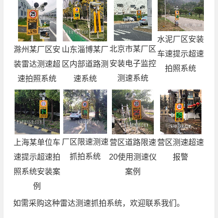
水泥厂区安装
北京市某厂区
滁州某厂区安
山东淄博某厂
车速提示超速
安装电子监控
装雷达测速超
区内部道路测
拍照系统
测速系统
速拍照系统
速系统
厂区限速测速
营区测速超速
上海某单位车
营区道路限速
抓拍系统
报警
速提示超速拍
20使用测速仪
照系统安装案
案例
例
如需采购这种雷达测速抓拍系统，欢迎联系我们。