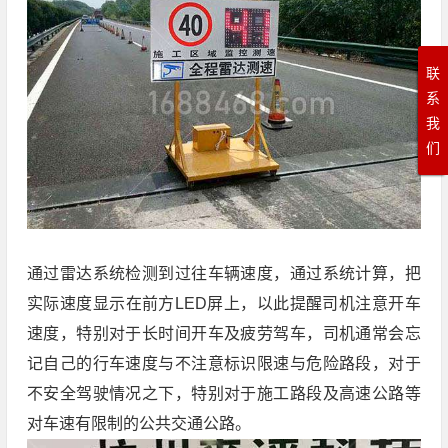
联
系
我
们
通过雷达系统检测到过往车辆速度，通过系统计算，把
实际速度显示在前方LED屏上，以此提醒司机注意开车
速度，特别对于长时间开车及疲劳驾车，司机通常会忘
记自己的行车速度与不注意标识限速与危险路段，对于
不安全驾驶情况之下，特别对于施工路段及高速公路等
对车速有限制的公共交通公路。