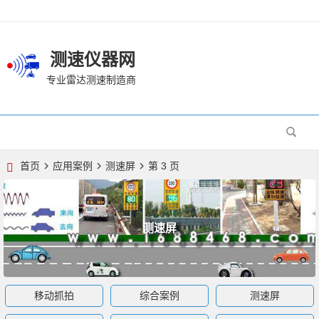
测速仪器网
专业雷达测速制造商
首页
应用案例
测速屏
第 3 页
测速屏
移动抓拍
综合案例
测速屏